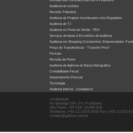
Revisão dos Controles Internos e Finaceiros
Auditoria de sorteios
Revisão Tributária
Auditoria de Projetos Incentivados e/ou Regulados
Auditoria de T.I.
Auditoria no Ponto de Venda - PDV
Serviços de Apoio à Escritórios de Auditoria
Auditoria em Shopping (Condomínio, Empreendedor, Fun
Preço de Transferência - “Transfer Price”
Perícias
Revisão de Pares
Auditoria de Agência de Bacia Hidrográfica
Contabilidade Fiscal
Departamento Pessoal
Tecnologia
Auditoria Interna - Compliance
Localização
Av. Ipiranga 104, 2º e 3º andares
São Paulo
-
SP
CEP: 01046-918
Telefones: (+55 11) 3255-0555 Fax: (+55 11) 3214-
contato@galloro.com.br