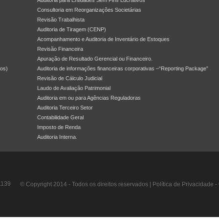
Auditoria para Entidades Sem Fins Lucrativos
Consultoria em Reorganizações Societárias
Revisão Trabalhista
Auditoria de Tiragem (CENP)
Acompanhamento e Auditoria de Inventário de Estoques
Revisão Financeira
Apuração de Resultado Gerencial ou Financeiro.
dos)
Auditoria de informações financeiras corporativas –“Reporting Package”
Revisão de Cálculo Judicial
Laudo de Avaliação Patrimonial
Auditoria em ou para Agências Reguladoras
Auditoria Terceiro Setor
Contabilidade Geral
Imposto de Renda
Auditoria Interna.
1139
© Copyright 2014 - Todos os direitos reservados |
Política de Privacidade
-