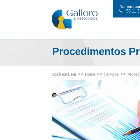
Número par
+55 11 3
Procedimentos P
>>
>>
>>
Você está em
Home
Serviços
Proced