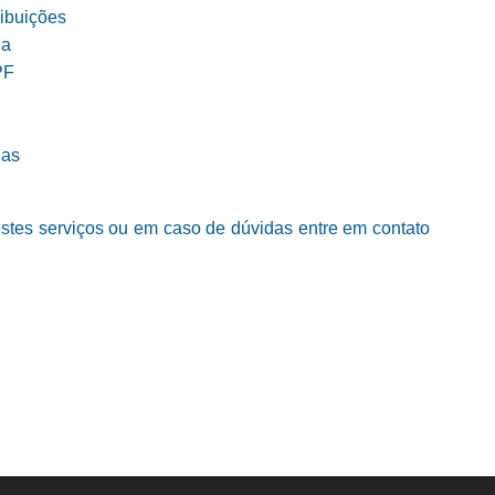
ribuições
ia
PF
ias
estes serviços ou em caso de dúvidas entre em contato