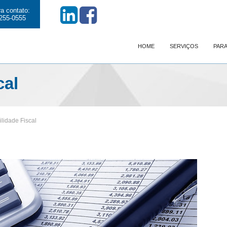
a contato:
255-0555
HOME
SERVIÇOS
PARA
cal
lidade Fiscal