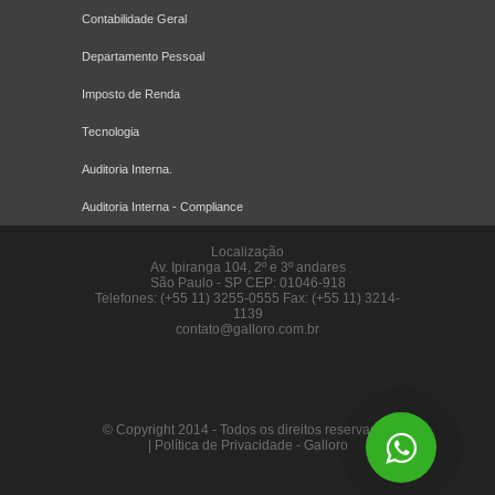
Contabilidade Geral
Departamento Pessoal
Imposto de Renda
Tecnologia
Auditoria Interna.
Auditoria Interna - Compliance
Localização
Av. Ipiranga 104, 2º e 3º andares
São Paulo
-
SP
CEP: 01046-918
Telefones: (+55 11) 3255-0555 Fax: (+55 11) 3214-
1139
contato@galloro.com.br
© Copyright 2014 - Todos os direitos reservados
|
Política de Privacidade
-
Galloro