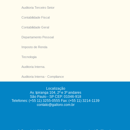
Auditoria Terceiro Setor
Contabilidade Fiscal
Contabilidade Geral
Departamento Pessoal
Imposto de Renda
Tecnologia
Auditoria Interna.
Auditoria Interna - Compliance
Localização
Av. Ipiranga 104, 2º e 3º andares
São Paulo
-
SP
CEP: 01046-918
Telefones: (+55 11) 3255-0555 Fax: (+55 11) 3214-1139
contato@galloro.com.br