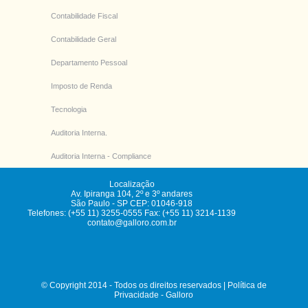
Contabilidade Fiscal
Contabilidade Geral
Departamento Pessoal
Imposto de Renda
Tecnologia
Auditoria Interna.
Auditoria Interna - Compliance
Localização
Av. Ipiranga 104, 2º e 3º andares
São Paulo
-
SP
CEP: 01046-918
Telefones: (+55 11) 3255-0555 Fax: (+55 11) 3214-1139
contato@galloro.com.br
© Copyright 2014 - Todos os direitos reservados |
Política de
Privacidade
-
Galloro